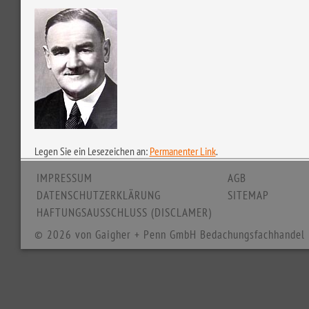
Legen Sie ein Lesezeichen an:
Permanenter Link
.
IMPRESSUM
AGB
DATENSCHUTZERKLÄRUNG
SITEMAP
HAFTUNGSAUSSCHLUSS (DISCLAMER)
© 2026 von Gaigher + Penn GmbH Bedachungsfachhandel