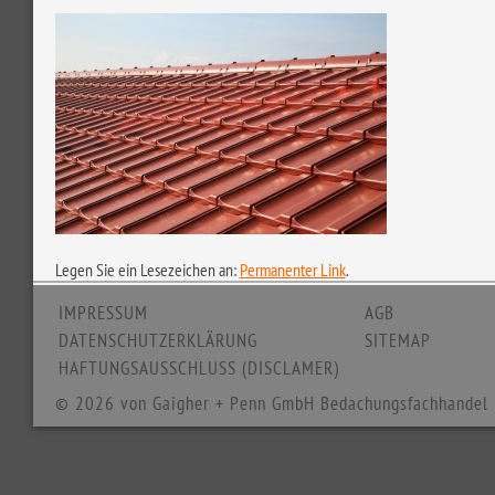
Legen Sie ein Lesezeichen an:
Permanenter Link
.
IMPRESSUM
AGB
DATENSCHUTZERKLÄRUNG
SITEMAP
HAFTUNGSAUSSCHLUSS (DISCLAMER)
© 2026 von Gaigher + Penn GmbH Bedachungsfachhandel