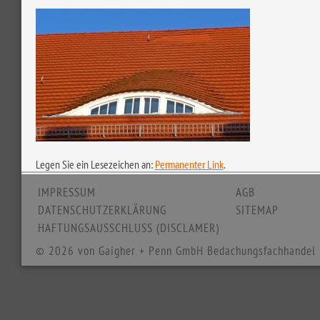
Legen Sie ein Lesezeichen an:
Permanenter Link
.
IMPRESSUM
AGB
DATENSCHUTZERKLÄRUNG
SITEMAP
HAFTUNGSAUSSCHLUSS (DISCLAMER)
© 2026 von Gaigher + Penn GmbH Bedachungsfachhandel