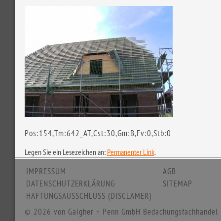
Pos:154,Tm:642_AT,Cst:30,Gm:B,Fv:0,Stb:0
Legen Sie ein Lesezeichen an:
Permanenter Link
.
IMPRESSUM
AGB
DATENSCHUTZERKLÄRUNG
SITEMAP
HAFTUNGSAUSSCHLUSS (DISCLAMER)
© 2026 von Gaigher + Penn GmbH Bedachungsfachhandel