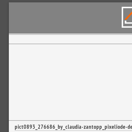
pict0893_276686_by_claudia-zantopp_pixeliode-d