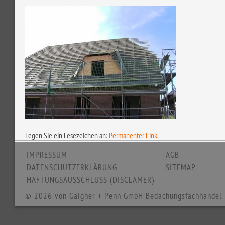
Legen Sie ein Lesezeichen an:
Permanenter Link
.
IMPRESSUM
AGB
DATENSCHUTZERKLÄRUNG
SITEMAP
HAFTUNGSAUSSCHLUSS (DISCLAMER)
© 2026 von Gaigher + Penn GmbH Bedachungsfachhandel