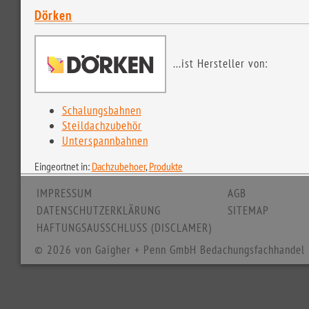
Dörken
...ist Hersteller von:
Schalungsbahnen
Steildachzubehör
Unterspannbahnen
Eingeortnet in:
Dachzubehoer
,
Produkte
IMPRESSUM
AGB
DATENSCHUTZERKLÄRUNG
SITEMAP
HAFTUNGSAUSSCHLUSS (DISCLAMER)
© 2026 von Gaigher + Penn GmbH Bedachungsfachhandel