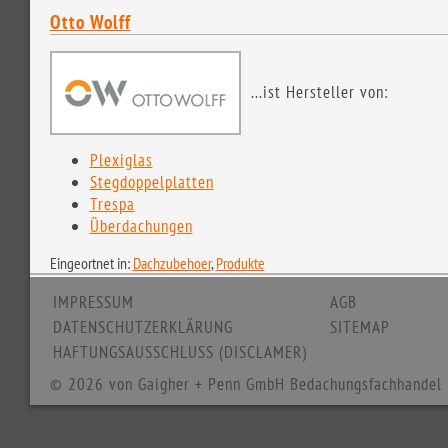
Otto Wolff
...ist Hersteller von:
Plexiglas
Stegdoppelplatten
Trespa
Überdachungen
Eingeortnet in:
Dachzubehoer
,
Produkte
IMPRESSUM
AGB
DATENSCHUTZERKLÄRUNG
SITEMAP
HAFTUNGSAUSSCHLUSS (DISCLAMER)
© 2026 von Gaigher + Penn GmbH Bedachungsfachhandel