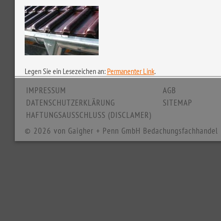
Legen Sie ein Lesezeichen an:
Permanenter Link
.
IMPRESSUM
AGB
DATENSCHUTZERKLÄRUNG
SITEMAP
HAFTUNGSAUSSCHLUSS (DISCLAMER)
© 2026 von Gaigher + Penn GmbH Bedachungsfachhandel