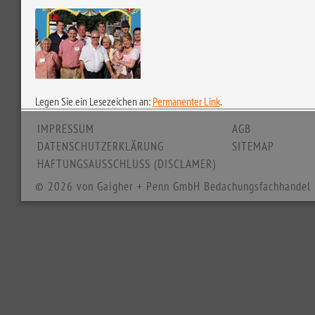
Legen Sie ein Lesezeichen an:
Permanenter Link
.
IMPRESSUM
AGB
DATENSCHUTZERKLÄRUNG
SITEMAP
HAFTUNGSAUSSCHLUSS (DISCLAMER)
© 2026 von Gaigher + Penn GmbH Bedachungsfachhandel