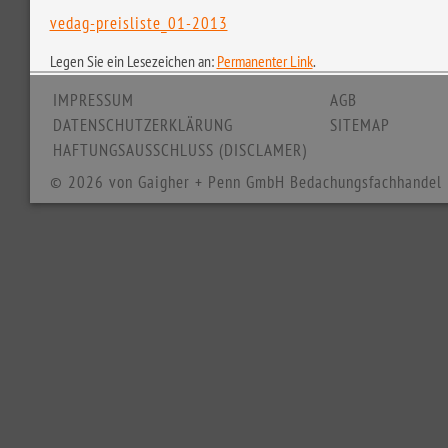
vedag-preisliste_01-2013
Legen Sie ein Lesezeichen an:
Permanenter Link
.
IMPRESSUM
AGB
DATENSCHUTZERKLÄRUNG
SITEMAP
HAFTUNGSAUSSCHLUSS (DISCLAMER)
© 2026 von Gaigher + Penn GmbH Bedachungsfachhandel